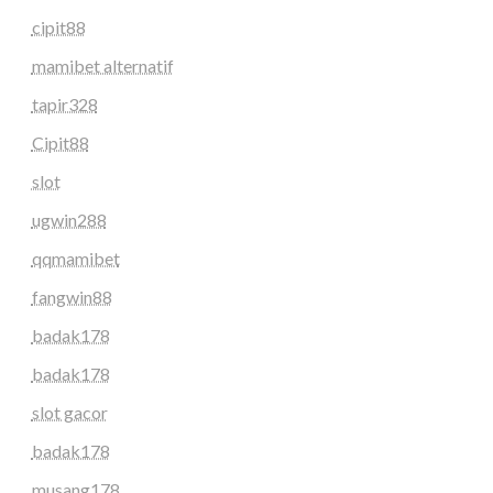
cipit88
mamibet alternatif
tapir328
Cipit88
slot
ugwin288
qqmamibet
fangwin88
badak178
badak178
slot gacor
badak178
musang178