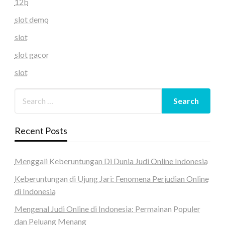
12b
slot demo
slot
slot gacor
slot
Recent Posts
Menggali Keberuntungan Di Dunia Judi Online Indonesia
Keberuntungan di Ujung Jari: Fenomena Perjudian Online
di Indonesia
Mengenal Judi Online di Indonesia: Permainan Populer
dan Peluang Menang